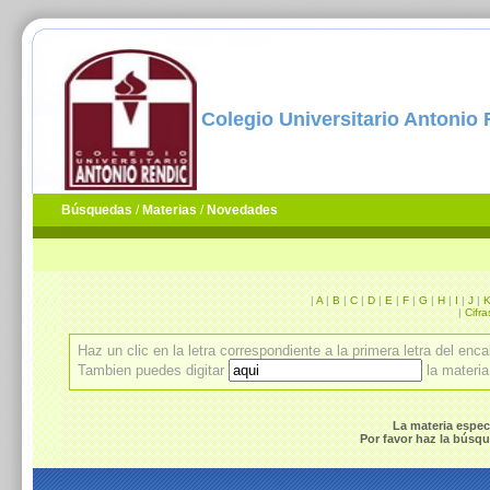
Colegio Universitario Antonio
Búsquedas
/
Materias
/
Novedades
|
A
|
B
|
C
|
D
|
E
|
F
|
G
|
H
|
I
|
J
|
|
Cifra
Haz un clic en la letra correspondiente a la primera letra del en
Tambien puedes digitar
la materi
La materia espec
Por favor haz la búsque